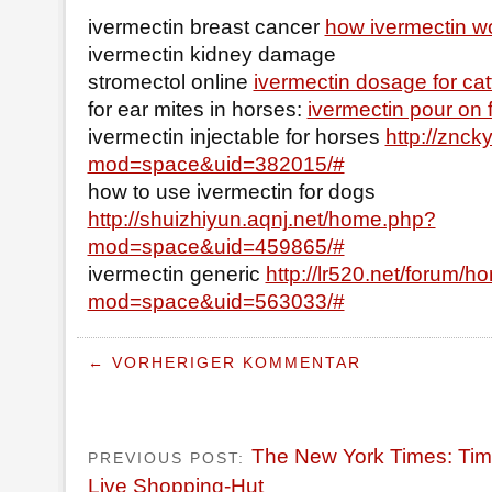
ivermectin breast cancer
how ivermectin w
ivermectin kidney damage
stromectol online
ivermectin dosage for cat
for ear mites in horses:
ivermectin pour on
ivermectin injectable for horses
http://znc
mod=space&uid=382015/#
how to use ivermectin for dogs
http://shuizhiyun.aqnj.net/home.php?
mod=space&uid=459865/#
ivermectin generic
http://lr520.net/forum/
mod=space&uid=563033/#
← VORHERIGER KOMMENTAR
The New York Times: Time
PREVIOUS POST:
Live Shopping-Hut