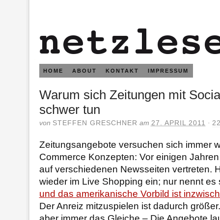
HOME
ABOUT
KONTAKT
IMPRESSUM
Warum sich Zeitungen mit Soc
schwer tun
von
STEFFEN GRESCHNER
am
27. APRIL 2011
·
2
Zeitungsangebote versuchen sich immer wi
Commerce Konzepten: Vor einigen Jahren
auf verschiedenen Newsseiten vertreten. H
wieder im Live Shopping ein; nur nennt es s
und das amerikanische Vorbild ist inzwisch
Der Anreiz mitzuspielen ist dadurch größer
aber immer das Gleiche – Die Angebote lau