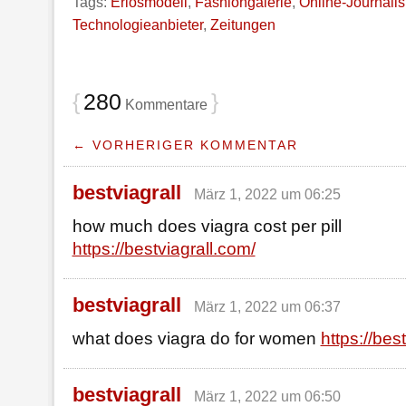
Tags:
Erlösmodell
,
Fashiongalerie
,
Online-Journali
Technologieanbieter
,
Zeitungen
{
280
}
Kommentare
← VORHERIGER KOMMENTAR
bestviagrall
März 1, 2022 um 06:25
how much does viagra cost per pill
https://bestviagrall.com/
bestviagrall
März 1, 2022 um 06:37
what does viagra do for women
https://bes
bestviagrall
März 1, 2022 um 06:50