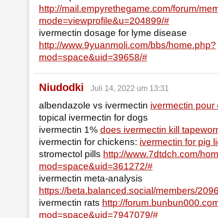
http://mail.empyrethegame.com/forum/mem
mode=viewprofile&u=204899/#
ivermectin dosage for lyme disease
http://www.9yuanmoli.com/bbs/home.php?
mod=space&uid=39658/#
Niudodki
Juli 14, 2022 um 13:31
albendazole vs ivermectin
ivermectin pour o
topical ivermectin for dogs
ivermectin 1%
does ivermectin kill tapewo
ivermectin for chickens:
ivermectin for pig l
stromectol pills
http://www.7dtdch.com/ho
mod=space&uid=361272/#
ivermectin meta-analysis
https://beta.balanced.social/members/209
ivermectin rats
http://forum.bunbun000.c
mod=space&uid=7947079/#