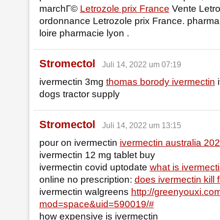
marchГ©
Letrozole prix France
Vente Letro
ordonnance Letrozole prix France. pharmac
loire pharmacie lyon .
Stromectol
Juli 14, 2022 um 07:19
ivermectin 3mg
thomas borody ivermectin
i
dogs tractor supply
Stromectol
Juli 14, 2022 um 13:15
pour on ivermectin
ivermectin australia 20
ivermectin 12 mg tablet buy
ivermectin covid uptodate
what is ivermect
online no prescription:
does ivermectin kill
ivermectin walgreens
http://greenyouxi.c
mod=space&uid=590019/#
how expensive is ivermectin